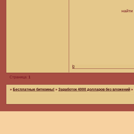
найти
0
Страница:
1
»
Бесплатные биткоины!
»
Заработок 4000 долларов без вложений