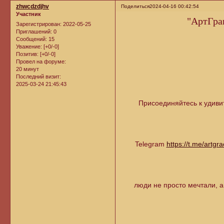
zhwcdzdjhv
Поделиться
2024-04-16 00:42:54
Участник
"АртГра
Зарегистрирован
: 2022-05-25
Приглашений:
0
Сообщений:
15
Уважение:
[+0/-0]
Позитив:
[+0/-0]
Провел на форуме:
20 минут
Последний визит:
2025-03-24 21:45:43
Присоединяйтесь к удиви
Telegram
https://t.me/artgr
люди не просто мечтали, а