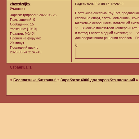
zhwcdzdjhv
Поделиться
2023-08-16 12:26:38
Участник
Платежная система PayFort, предназначе
Зарегистрирован
: 2022-05-25
ставки на спорт, слоты, обменники, крип
Приглашений:
0
Ключевые особенности платежной сист
Сообщений:
15
✅ Высокие показатели конверсии (от
Уважение:
[+0/-0]
и методы оплат в одной системе; ✅ Б
Позитив:
[+0/-0]
для оперативного решения проблем. П
Провел на форуме:
20 минут
0
Последний визит:
2025-03-24 21:45:43
Страница:
1
»
Бесплатные биткоины!
»
Заработок 4000 долларов без вложений